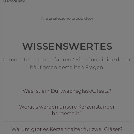
będą działać w harmonii z naszymi świecami
0
Produkty
Baryłki
.
Nie znaleziono produktów
WISSENSWERTES
Du möchtest mehr erfahren? Hier sind einige der am
häufigsten gestellten Fragen.
Was ist ein Duftwachsglas-Aufsatz?
Woraus werden unsere Kerzenständer
hergestellt?
Warum gibt es Kerzenhalter für zwei Gläser?