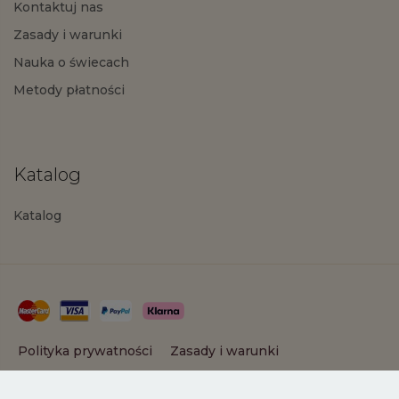
Kontaktuj nas
Zasady i warunki
Nauka o świecach
Metody płatności
Katalog
Katalog
Polityka prywatności
Zasady i warunki
Copyright © 2025 PartyLite