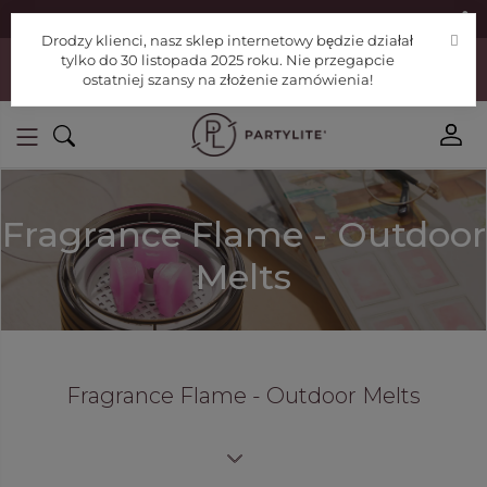
|
Znajdź konsultanta
Pomoc
Drodzy klienci, nasz sklep internetowy będzie działał
Drodzy klienci, nasz sklep internetowy będzie działał tylko do 30
tylko do 30 listopada 2025 roku. Nie przegapcie
listopada 2025 roku. Nie przegapcie ostatniej szansy na złożenie
ostatniej szansy na złożenie zamówienia!
zamówienia!
Fragrance Flame - Outdoor
Melts
Fragrance Flame - Outdoor Melts