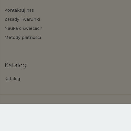
Kontaktuj nas
Zasady i warunki
Nauka o świecach
Metody płatności
Katalog
Katalog
Polityka prywatności
Zasady i warunki