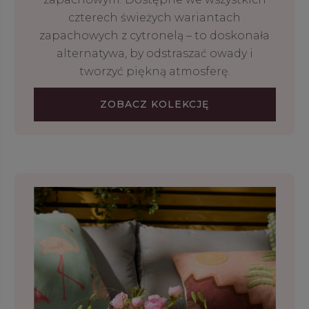
czterech świeżych wariantach
zapachowych z cytronelą – to doskonała
alternatywa, by odstraszać owady i
tworzyć piękną atmosferę.
ZOBACZ KOLEKCJĘ