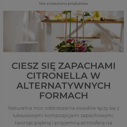
Nie znaleziono produktów
zapachem, który umila chwile i podkreśla charakter
miejsca. To idealne rozwiązanie na letnie spotkania,
rodzinne przyjęcia i codzienny relaks. Odkryj stylowe
połączenie pięknego zapachu i praktyczności – bez
dymu i bez aerozoli.
CIESZ SIĘ ZAPACHAMI
CITRONELLA W
ALTERNATYWNYCH
FORMACH
Naturalna moc odstraszania owadów łączy się z
luksusowymi kompozycjami zapachowymi,
tworząc piękną i przyjemną atmosferę na