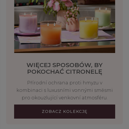
WIĘCEJ SPOSOBÓW, BY
POKOCHAĆ CITRONELĘ
Přírodní ochrana proti hmyzu v
kombinaci s luxusními vonnými směsmi
pro okouzlující venkovní atmosféru.
ZOBACZ KOLEKCJĘ