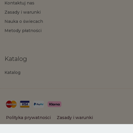
Kontaktuj nas
Zasady i warunki
Nauka o świecach
Metody płatności
Katalog
Katalog
Polityka prywatności
Zasady i warunki
Copyright © 2025 PartyLite