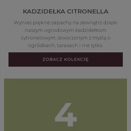
KADZIDEŁKA CITRONELLA
Wynieś piękne zapachy na zewnątrz dzięki
naszym ogrodowym kadzidełkom
cytronelowym, stworzonym z myślą o
ogródkach, tarasach i nie tylko.
ZOBACZ KOLEKCJĘ