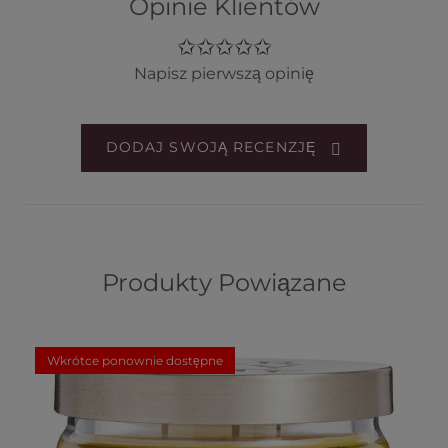
Opinie Klientów
Napisz pierwszą opinię
DODAJ SWOJĄ RECENZJĘ
Produkty Powiązane
Wkrótce ponownie dostępne