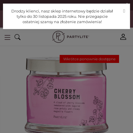
|
Znajdź konsultanta
Pomoc
Drodzy klienci, nasz sklep internetowy będzie działał
Drodzy klienci, nasz sklep internetowy będzie działał tylko do 30
tylko do 30 listopada 2025 roku. Nie przegapcie
listopada 2025 roku. Nie przegapcie ostatniej szansy na złożenie
ostatniej szansy na złożenie zamówienia!
zamówienia!
Wkrótce ponownie dostępne