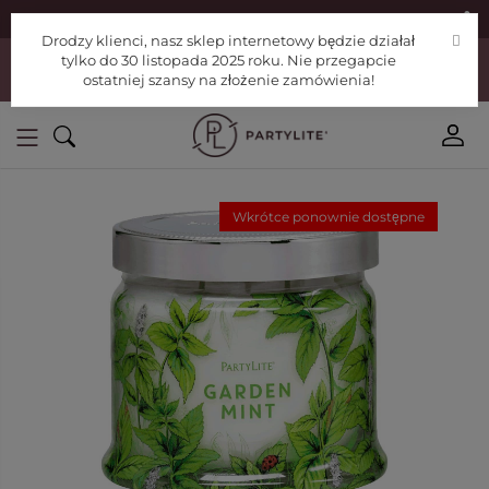
|
Znajdź konsultanta
Pomoc
Drodzy klienci, nasz sklep internetowy będzie działał
Drodzy klienci, nasz sklep internetowy będzie działał tylko do 30
tylko do 30 listopada 2025 roku. Nie przegapcie
listopada 2025 roku. Nie przegapcie ostatniej szansy na złożenie
ostatniej szansy na złożenie zamówienia!
zamówienia!
Wkrótce ponownie dostępne