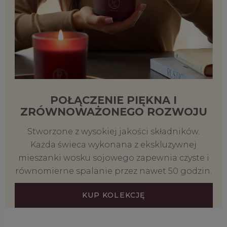
POŁĄCZENIE PIĘKNA I
ZRÓWNOWAŻONEGO ROZWOJU
Stworzone z wysokiej jakości składników.
Każda świeca wykonana z ekskluzywnej
mieszanki wosku sojowego zapewnia czyste i
równomierne spalanie przez nawet 50 godzin.
KUP KOLEKCJĘ