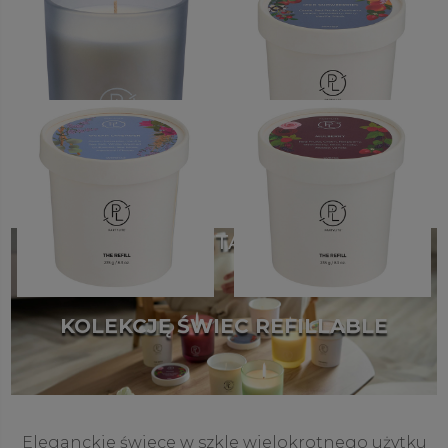
Ocean Lavender baryłka
Snowberries™ Wkład
99,00 zł
99,00 zł
62,00 zł
5
4
2
Refillable by PartyLite
Refillable by PartyLite
Ocean Lavender Wkład
Mulberry Wkład
62,00 zł
62,00 zł
1
5
PRZEDSTAWIAMY
KOLEKCJĘ ŚWIEC REFILLABLE
Eleganckie świece w szkle wielokrotnego użytku