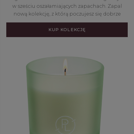
w sześciu oszałamiających zapachach. Zapal
nową kolekcję, z którą poczujesz się dobrze
KUP KOLEKCJĘ