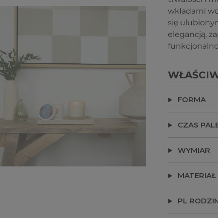
wkładami wo
się ulubion
elegancją, z
funkcjonalno
WŁAŚCIW
FORMA
CZAS PAL
WYMIAR
MATERIAŁ
PL RODZI