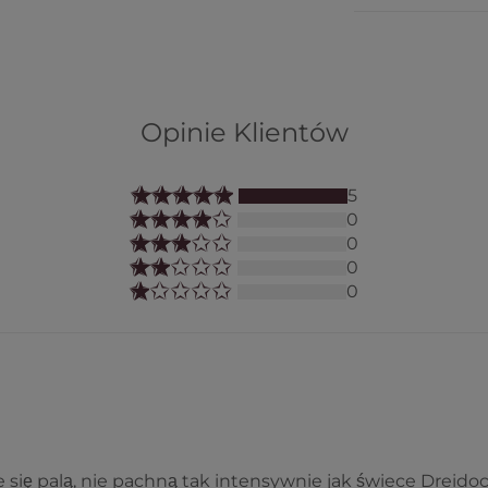
Opinie Klientów
5
0
0
0
0
 się palą, nie pachną tak intensywnie jak świece Dreidoc