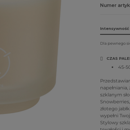
Numer artyk
Intensywność
Dla pewnego si
CZAS PALE
45-5
Przedstawia
napełniania,
szklanym sło
Snowberries,
złotego jabłk
wypełni Two
Stylowy szkl
trwałości i 