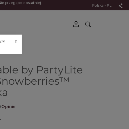
Nie przegapcie ostatniej
Polska - PL
025
able by PartyLite
Snowberries™
ka
5
Opinie
ł