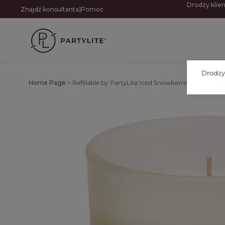
Drodzy klien
|
Znajdź konsultanta
Pomoc
Drodzy 
Home Page
>
Refillable by PartyLite Iced Snowberries™ baryłka