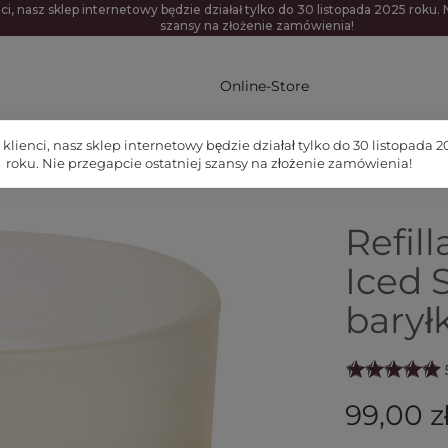
ci, nasz sklep internetowy będzie działał tylko do 30 listopada 2025 roku. 
szansy na złożenie zamówienia!
Online-Store
klienci, nasz sklep internetowy będzie działał tylko do 30 listopada 2
roku. Nie przegapcie ostatniej szansy na złożenie zamówienia!
Refill
Iced 
barył
99,00 z