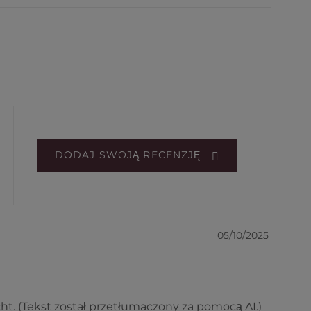
DODAJ SWOJĄ RECENZJĘ
05/10/2025
ht. (Tekst został przetłumaczony za pomocą AI.)