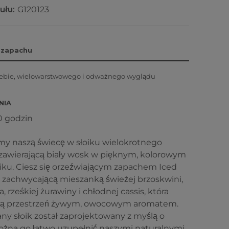
ułu:
G120123
 zapachu
ebie, wielowarstwowego i odważnego wyglądu
NIA
0 godzin
my naszą świecę w słoiku wielokrotnego
 zawierającą biały wosk w pięknym, kolorowym
iku. Ciesz się orzeźwiającym zapachem Iced
 zachwycającą mieszanką świeżej brzoskwini,
a, rześkiej żurawiny i chłodnej cassis, która
ją przestrzeń żywym, owocowym aromatem.
any słoik został zaprojektowany z myślą o
można go łatwo uzupełnić naszymi naturalnymi