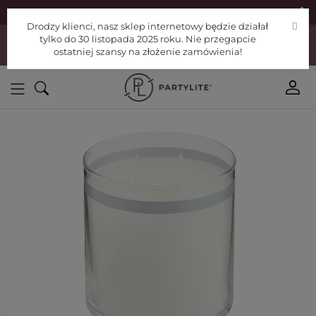
|
Znajdź konsultanta
Pomoc
Drodzy klienci, nasz sklep internetowy będzie działał
Drodzy klienci, nasz sklep internetowy będzie działał tylko do 30
tylko do 30 listopada 2025 roku. Nie przegapcie
listopada 2025 roku. Nie przegapcie ostatniej szansy na złożenie
ostatniej szansy na złożenie zamówienia!
zamówienia!