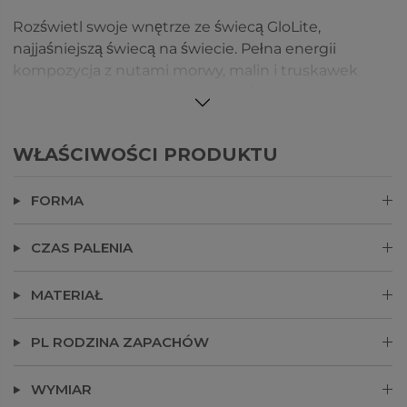
Rozświetl swoje wnętrze ze świecą GloLite,
najjaśniejszą świecą na świecie. Pełna energii
kompozycja z nutami morwy, malin i truskawek
zachwyca słodyczą, kwaskowatością i
niezapomnianą intensywnością, którą łagodzą
akordy wanilii i piżma. Nasza opatentowana
WŁAŚCIWOŚCI PRODUKTU
technologia rozświetlenia zapewnia wyjątkowy,
równomierny blask, jakiego nie daje żadna inna
FORMA
świe.
CZAS PALENIA
MATERIAŁ
PL RODZINA ZAPACHÓW
WYMIAR