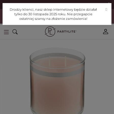
|
Znajdź konsultanta
Pomoc
Drodzy klienci, nasz sklep internetowy będzie działał
Drodzy klienci, nasz sklep internetowy będzie działał tylko do 30
tylko do 30 listopada 2025 roku. Nie przegapcie
listopada 2025 roku. Nie przegapcie ostatniej szansy na złożenie
ostatniej szansy na złożenie zamówienia!
zamówienia!