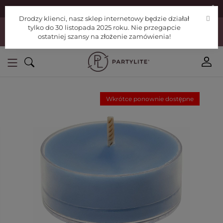
|
Znajdź konsultanta
Pomoc
Drodzy klienci, nasz sklep internetowy będzie działał
Drodzy klienci, nasz sklep internetowy będzie działał tylko do 30
tylko do 30 listopada 2025 roku. Nie przegapcie
listopada 2025 roku. Nie przegapcie ostatniej szansy na złożenie
ostatniej szansy na złożenie zamówienia!
zamówienia!
Wkrótce ponownie dostępne