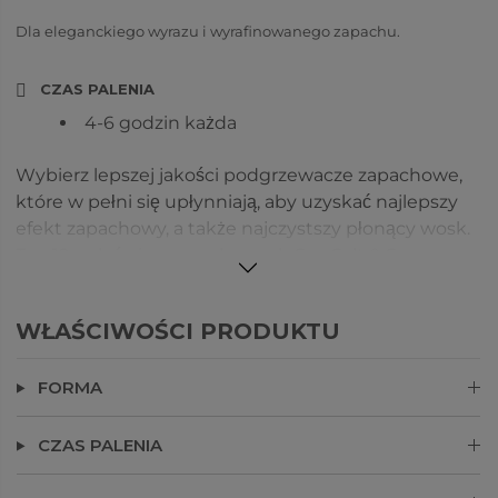
Dla eleganckiego wyrazu i wyrafinowanego zapachu.
CZAS PALENIA
4-6 godzin każda
Wybierz lepszej jakości podgrzewacze zapachowe,
które w pełni się upłynniają, aby uzyskać najlepszy
efekt zapachowy, a także najczystszy płonący wosk.
Ten 12-pak świec zapachowych Sea Salt & Sage
zawiera świeżość niebieskiej szałwii i cytrusów
zmieszanych z plażowym kokosem i solą morską, a
WŁAŚCIWOŚCI PRODUKTU
także relaksujące nuty drzewne spokoju.
FORMA
CZAS PALENIA